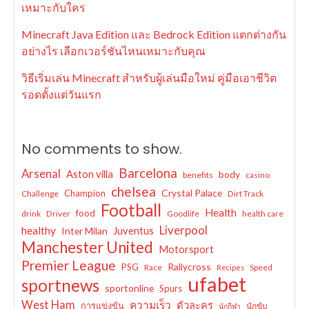
เหมาะกับใคร
Minecraft Java Edition และ Bedrock Edition แตกต่างกัน
อย่างไร เลือกเวอร์ชันไหนเหมาะกับคุณ
วิธีเริ่มเล่น Minecraft สำหรับผู้เล่นมือใหม่ คู่มือเอาชีวิต
รอดตั้งแต่วันแรก
No comments to show.
Barcelona
Arsenal
Aston villa
body
benefits
casino
chelsea
Crystal Palace
Champion
Challenge
Dirt Track
Football
Health
food
drink
Driver
Goodlife
health care
Liverpool
healthy
Juventus
Inter Milan
Manchester United
Motorsport
Premier League
Rallycross
PSG
Race
Speed
Recipes
ufabet
sportnews
sportonline
Spurs
West Ham
ความเร็ว
ตัวละคร
การแข่งขัน
นักขับ
นักกีฬา