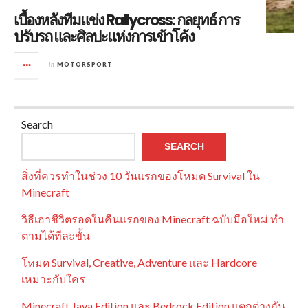
เบื้องหลังทีมแข่ง Rallycross: กลยุทธ์ การ
ปรับรถ และศิลปะแห่งการเข้าโค้ง
in
MOTORSPORT
Search
SEARCH
สิ่งที่ควรทำในช่วง 10 วันแรกของโหมด Survival ใน
Minecraft
วิธีเอาชีวิตรอดในคืนแรกของ Minecraft ฉบับมือใหม่ ทำ
ตามได้ทีละขั้น
โหมด Survival, Creative, Adventure และ Hardcore
เหมาะกับใคร
Minecraft Java Edition และ Bedrock Edition แตกต่างกัน