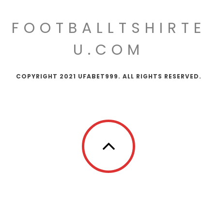
FOOTBALLTSHIRTE
U.COM
COPYRIGHT 2021 UFABET999. ALL RIGHTS RESERVED.