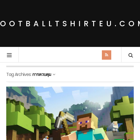
FOOTBALLTSHIRTEU.CO
Tag Archives:
การควบคุม