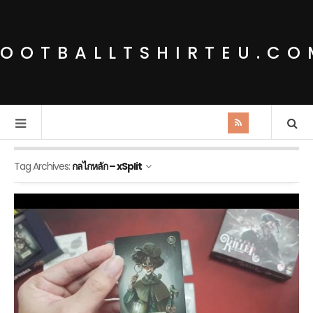
FOOTBALLTSHIRTEU.CO
Tag Archives:
กลไกหลัก – xSplit