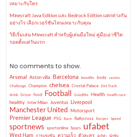
เหมาะกับใคร
Minecraft Java Edition และ Bedrock Edition แตกต่างกัน
อย่างไร เลือกเวอร์ชันไหนเหมาะกับคุณ
วิธีเริ่มเล่น Minecraft สำหรับผู้เล่นมือใหม่ คู่มือเอาชีวิต
รอดตั้งแต่วันแรก
No comments to show.
Barcelona
Arsenal
Aston villa
body
benefits
casino
chelsea
Crystal Palace
Champion
Challenge
Dirt Track
Football
Health
food
drink
Driver
Goodlife
health care
Liverpool
healthy
Juventus
Inter Milan
Manchester United
Motorsport
Premier League
Rallycross
PSG
Race
Speed
Recipes
ufabet
sportnews
sportonline
Spurs
West Ham
ความเร็ว
ตัวละคร
การแข่งขัน
นักขับ
นักกีฬา