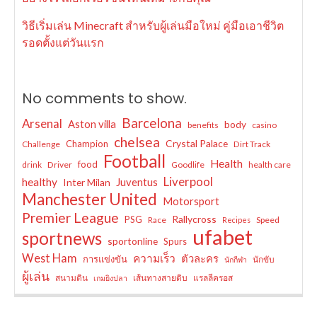
วิธีเริ่มเล่น Minecraft สำหรับผู้เล่นมือใหม่ คู่มือเอาชีวิต
รอดตั้งแต่วันแรก
No comments to show.
Barcelona
Arsenal
Aston villa
body
benefits
casino
chelsea
Crystal Palace
Champion
Challenge
Dirt Track
Football
Health
food
drink
Driver
Goodlife
health care
Liverpool
healthy
Juventus
Inter Milan
Manchester United
Motorsport
Premier League
Rallycross
PSG
Race
Speed
Recipes
ufabet
sportnews
sportonline
Spurs
West Ham
ความเร็ว
ตัวละคร
การแข่งขัน
นักขับ
นักกีฬา
ผู้เล่น
สนามดิน
เส้นทางสายดิบ
แรลลีครอส
เกมยิงปลา