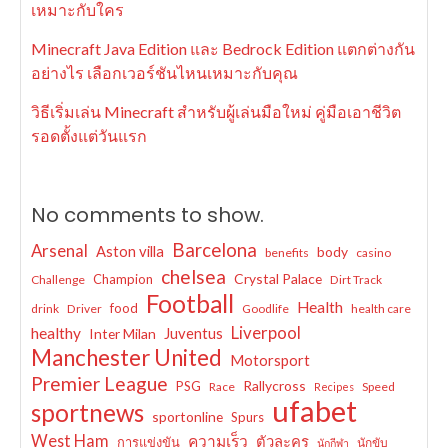
เหมาะกับใคร
Minecraft Java Edition และ Bedrock Edition แตกต่างกัน
อย่างไร เลือกเวอร์ชันไหนเหมาะกับคุณ
วิธีเริ่มเล่น Minecraft สำหรับผู้เล่นมือใหม่ คู่มือเอาชีวิต
รอดตั้งแต่วันแรก
No comments to show.
Barcelona
Arsenal
Aston villa
body
benefits
casino
chelsea
Crystal Palace
Champion
Challenge
Dirt Track
Football
Health
food
drink
Driver
Goodlife
health care
Liverpool
healthy
Juventus
Inter Milan
Manchester United
Motorsport
Premier League
Rallycross
PSG
Race
Speed
Recipes
ufabet
sportnews
sportonline
Spurs
West Ham
ความเร็ว
ตัวละคร
การแข่งขัน
นักขับ
นักกีฬา