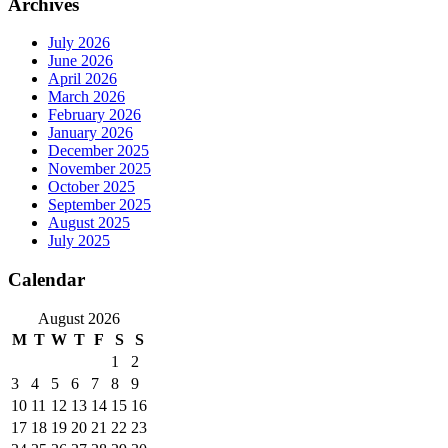
Archives
July 2026
June 2026
April 2026
March 2026
February 2026
January 2026
December 2025
November 2025
October 2025
September 2025
August 2025
July 2025
Calendar
August 2026
M
T
W
T
F
S
S
1
2
3
4
5
6
7
8
9
10
11
12
13
14
15
16
17
18
19
20
21
22
23