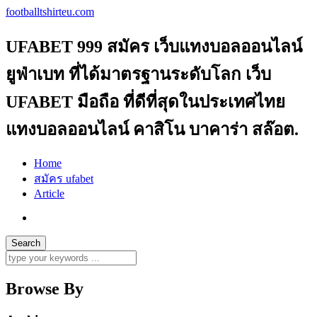
footballtshirteu.com
UFABET 999 สมัคร เว็บแทงบอลออนไลน์
ยูฟ่าเบท ที่ได้มาตรฐานระดับโลก เว็บ
UFABET มือถือ ที่ดีที่สุดในประเทศไทย
แทงบอลออนไลน์ คาสิโน บาคาร่า สล๊อต.
Home
สมัคร ufabet
Article
Browse By